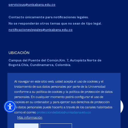
servicious@unisabana.edu.co
Contacto únicamente para notificaciones legales.
No se responderán otros temas que no sean de tipo legal.
notificacioneslegales@unisabana.edu.co
UBICACIÓN
Campus del Puente del Común,
Km. 7, Autopista Norte de
Bogotá.
Chía, Cundinamarca, Colombia.
Código SNIES 1711
Personería Jurídica:
Resolución 130 del 14 de enero de 1980
.
Al navegar en este sitio web, usted acepta el uso de cookies y el
Ministerio de Educación Nacional.
tratamiento de sus datos personales por parte de la Universidad
conforme a su política de cookies y la política de protección de datos
personales. En cualquier momento podrá configurar el uso de
cookies en su ordenador, y para ejercer sus derechos de protección
de datos personales puede hacerlo a través de los canales habilitados
como el correo
protecciondedatos@unisabana.edu.co
Política de Protección de datos
Más información
Política de Cookies