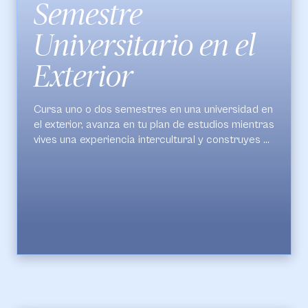
Semestre
Universitario en el
Exterior
Cursa uno o dos semestres en una universidad en
el exterior, avanza en tu plan de estudios mientras
vives una experiencia intercultural y construyes un
perfil profesional internacional que te prepare
para el mundo.
¡Consulta con la coordinadora los requisitos para
aplicar a esta movilidad!
Algunos de los convenios de Semestre
Universitario en el Exterior a los que podrás
acceder:
Pontificia Universidad Católica de Paraná -
Brasil