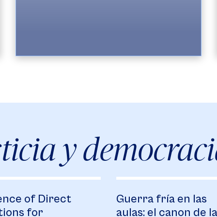
impacto al servicio de la sociedad,
enmarcados en las áreas estratégicas
como los derechos humanos, la educación
ciudadana, la ecología, el humanismo
organizacional, la innovación social y la
cultura de paz.
Establecer alianzas con el Observatorio
Regional Sabana Centro Cómo Vamos (de
la Universidad de La Sabana), con el
propósito de realizar diagnósticos
objetivos a problemas concretos del
ticia y democrac
medio social, enfocando así de manera
más eficiente la investigación y las
estrategias de proyección social que
surgirán del Laboratorio Social de
Pensamiento.
ence of Direct
Guerra fría en las
Atender la evangelización de la cultura, a
tions for
aulas: el canon de l
partir de tres frentes de trabajo: