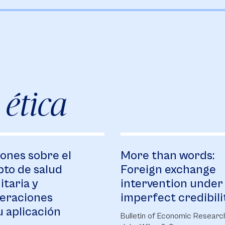
por el Observatorio, tomando como
fundamento la Doctrina Social de la Iglesia
y el enfoque del Desarrollo Humano
Integral, con el fin de fortalecer la
investigación en este campo y proponer
estrategias de mejoramiento de la cultura
organizacional, el compromiso ecológico y
 ética
la cultura democrática.
Gestionar recursos en entidades públicas
y privadas, mediante convocatorias y
propuestas de proyectos, con el fin de que
las iniciativas del Cedhin sean sostenibles.
iones sobre el
More than words:
to de salud
Foreign exchange
taria y
intervention under
eraciones
imperfect credibili
u aplicación
Bulletin of Economic Researc