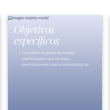
Objetivos
específicos
Consolidar un grupo de trabajo
interdisciplinar que se reúna
periódicamente bajo la metodología de
Laboratorio Social de Pensamiento, con el
fin de posibilitar un espacio de
interlocución que permita la integración de
estrategias co-creadas para enfocar e
impulsar la investigación en la solución de
problemas que contribuyan al avance del
conocimiento y generen resultados de