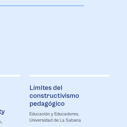
Límites del
La
constructivismo
em
pedagógico
fu
ty
am
Educación y Educadores,
Universidad de La Sabana
h,
Inve