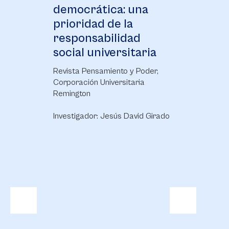
democrática: una
jus
prioridad de la
co
responsabilidad
Es
social universitaria
Revi
Corp
Revista Pensamiento y Poder,
Rem
Corporación Universitaria
Remington
Inve
Investigador: Jesús David Girado