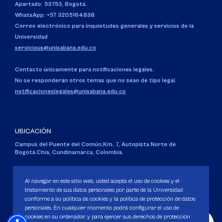
Apartado: 53753, Bogotá.
WhatsApp: +57 3205164838
Correo electrónico para inquietudes generales y servicios de la
Universidad
servicious@unisabana.edu.co
Contacto únicamente para notificaciones legales.
No se responderán otros temas que no sean de tipo legal.
notificacioneslegales@unisabana.edu.co
UBICACIÓN
Campus del Puente del Común,
Km. 7, Autopista Norte de
Bogotá.
Chía, Cundinamarca, Colombia.
Código SNIES 1711
Personería Jurídica:
Resolución 130 del 14 de enero de 1980
.
Al navegar en este sitio web, usted acepta el uso de cookies y el
Ministerio de Educación Nacional.
tratamiento de sus datos personales por parte de la Universidad
conforme a su política de cookies y la política de protección de datos
personales. En cualquier momento podrá configurar el uso de
cookies en su ordenador, y para ejercer sus derechos de protección