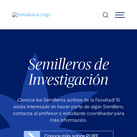
Pasar
al
contenido
MENÚ
principal
Semilleros de
Investigación
¡Conoce los Semilleros activos de la Facultad! Si
estás interesado en hacer parte de algún Semillero,
contacta al profesor o estudiante coordinador para
más información.
Conoce más sobre PURE