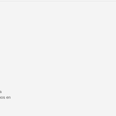
a
mos en