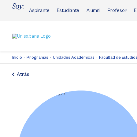
Pasar
Soy:
al
Aspirante
Estudiante
Alumni
Profesor
E
contenido
principal
Inicio
Programas
Unidades Académicas
Facultad de Estudios 
Atrás