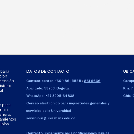
Sabana
DATOS DE CONTACTO
UBIC
ción
spección
Contact center: (601) 861 5555
/
861 6666
Campu
isterio
Apartado: 53753, Bogotá.
Km. 7,
al
WhatsApp: +57 3205164838
Chía,
Correo electrónico para inquietudes generales y
n para
encia
servicios de la Universidad
énero,
servicious@unisabana.edu.co
tamientos
cipios
Contacto únicamente para notificaciones legales.