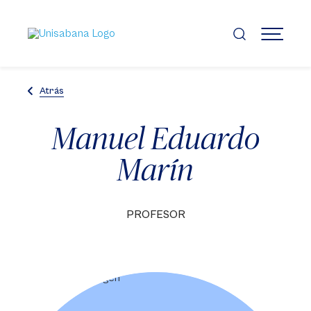
Pasar
al
contenido
MENÚ
principal
Atrás
Manuel Eduardo
Marín
PROFESOR