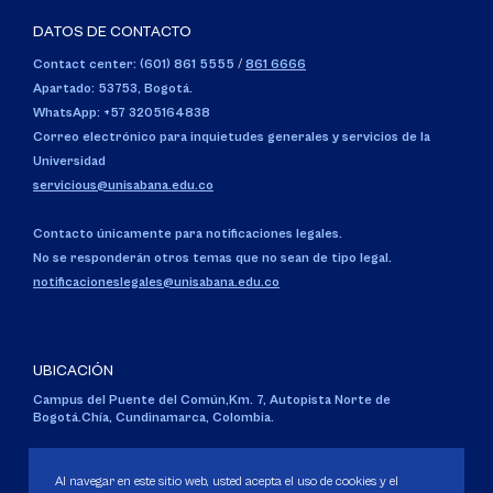
DATOS DE CONTACTO
Contact center: (601) 861 5555
/
861 6666
Apartado: 53753, Bogotá.
WhatsApp: +57 3205164838
Correo electrónico para inquietudes generales y servicios de la
Universidad
servicious@unisabana.edu.co
Contacto únicamente para notificaciones legales.
No se responderán otros temas que no sean de tipo legal.
notificacioneslegales@unisabana.edu.co
UBICACIÓN
Campus del Puente del Común,
Km. 7, Autopista Norte de
Bogotá.
Chía, Cundinamarca, Colombia.
Código SNIES 1711
Personería Jurídica:
Resolución 130 del 14 de enero de 1980
.
Al navegar en este sitio web, usted acepta el uso de cookies y el