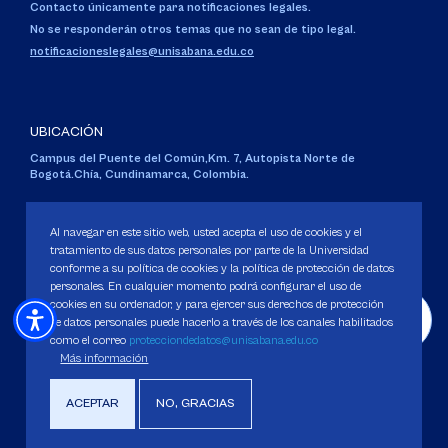
Contacto únicamente para notificaciones legales.
No se responderán otros temas que no sean de tipo legal.
notificacioneslegales@unisabana.edu.co
UBICACIÓN
Campus del Puente del Común,
Km. 7, Autopista Norte de
Bogotá.
Chía, Cundinamarca, Colombia.
Código SNIES 1711
Personería Jurídica:
Resolución 130 del 14 de enero de 1980
.
Al navegar en este sitio web, usted acepta el uso de cookies y el
Ministerio de Educación Nacional.
tratamiento de sus datos personales por parte de la Universidad
conforme a su política de cookies y la política de protección de datos
personales. En cualquier momento podrá configurar el uso de
cookies en su ordenador, y para ejercer sus derechos de protección
de datos personales puede hacerlo a través de los canales habilitados
como el correo
protecciondedatos@unisabana.edu.co
Política de Protección de datos
Más información
Política de Cookies
Derechos Pecuniarios
ACEPTAR
NO, GRACIAS
Copyright 2025 Universidad de La Sabana. Todos los derechos Reservados.