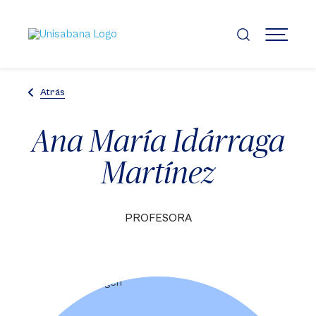
Pasar
al
contenido
MENÚ
principal
Atrás
Ana María Idárraga
Martínez
PROFESORA