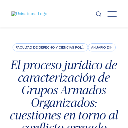
Pasar
al
contenido
MENÚ
principal
FACULTAD DE DERECHO Y CIENCIAS POLÍTICAS
ANUARIO DIH
El proceso jurídico de
caracterización de
Grupos Armados
Organizados:
cuestiones en torno al
conflicto armado