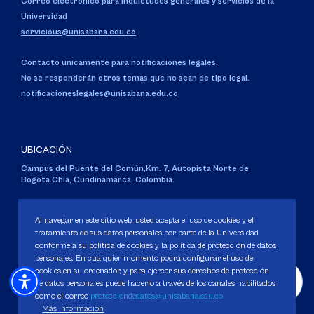
Correo electrónico para inquietudes generales y servicios de la
Universidad
servicious@unisabana.edu.co
Contacto únicamente para notificaciones legales.
No se responderán otros temas que no sean de tipo legal.
notificacioneslegales@unisabana.edu.co
UBICACIÓN
Campus del Puente del Común,
Km. 7, Autopista Norte de
Bogotá.
Chía, Cundinamarca, Colombia.
Código SNIES 1711
Personería Jurídica:
Resolución 130 del 14 de enero de 1980
.
Al navegar en este sitio web, usted acepta el uso de cookies y el
Ministerio de Educación Nacional.
tratamiento de sus datos personales por parte de la Universidad
conforme a su política de cookies y la política de protección de datos
personales. En cualquier momento podrá configurar el uso de
cookies en su ordenador, y para ejercer sus derechos de protección
de datos personales puede hacerlo a través de los canales habilitados
como el correo
protecciondedatos@unisabana.edu.co
Política de Protección de datos
Más información