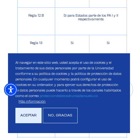
Regla 12.B
Sí para Estados parte de los PA I y II
respectivamente.
Regla 13
Si
Si
Al navegar en este sitio web, usted acepta el uso de cookies y el
Regla 14
Si
Si
tratamiento de sus datos personales por parte de la Universidad
conforme a su política de cookies y la política de protección de datos
personales. En cualquier momento podrá configurar el uso de
cookies en su ordenador, y para ejercer sus derechos de protección
Regla 15
Sí en
No al tratarse
de datos personales puede hacerlo a través de los canales habilitados
situaciones
de situaciones
como el correo
protecciondedatos@unisabana.edu.co
de ocupación
de ocupación
Más información
ACEPTAR
NO, GRACIAS
Regla 16
Si
Si