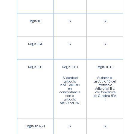
Regla 10
Si
Si
Regla 11.A
Si
Si
Regla 11.B
Regla 11.B.i
Regla 11.B.ii
Sí desde el
Sí desde el
artículo
artículo 15 del
56(1) del PA I
Protocolo
en
Adicional II a
concordancia
los Convenios
con el
de Ginebra (PA
artículo
II)
56(2) del PA I
Regla 12.A[7]
Si
Si