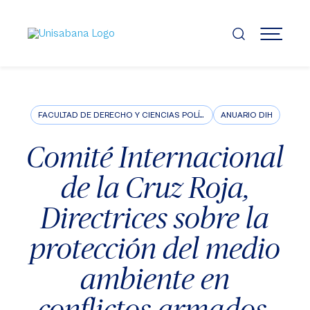
Pasar
al
contenido
MENÚ
principal
FACULTAD DE DERECHO Y CIENCIAS POLÍTICAS
ANUARIO DIH
Comité Internacional
de la Cruz Roja,
Directrices sobre la
protección del medio
ambiente en
conflictos armados,