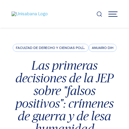
Pasar
al
contenido
MENÚ
principal
FACULTAD DE DERECHO Y CIENCIAS POLÍTICAS
ANUARIO DIH
Las primeras
decisiones de la JEP
sobre "falsos
positivos": crímenes
de guerra y de lesa
humanidad