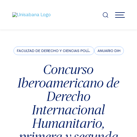
Pasar
al
contenido
MENÚ
principal
FACULTAD DE DERECHO Y CIENCIAS POLÍTICAS
ANUARIO DIH
Concurso
Iberoamericano de
Derecho
Internacional
Humanitario,
primera y segunda