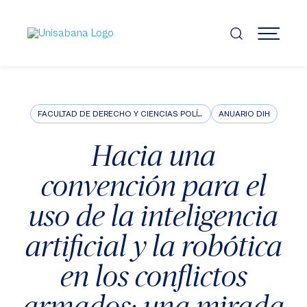
Pasar
al
contenido
MENÚ
principal
FACULTAD DE DERECHO Y CIENCIAS POLÍTICAS
ANUARIO DIH
Hacia una
convención para el
uso de la inteligencia
artificial y la robótica
en los conflictos
armados: una mirada