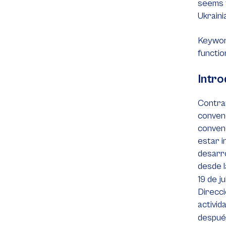
seems t
Ukraini
Keyword
functio
Intro
Contrar
convenc
convenc
estar i
desarro
desde l
19 de j
Direcci
activid
después