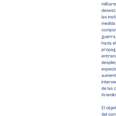
militar
desesta
las ins
medida 
compone
guerra 
hacia e
propaga
entrena
desplie
especia
aumento
interve
de las
Kremlin
El obje
del con