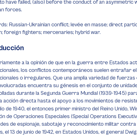
o have failed, (also) before the conduct of an asymmetric war
an forces.
s: Russian-Ukrainian conflict;
levée en masse
; direct part
n; foreign fighters; mercenaries; hybrid war.
ducción
iamente a la opinión de que en la guerra entre Estados a
ionales, los conflictos contemporáneos suelen entrañar el
ionales o irregulares. Que una amplia variedad de fuerzas 
nvolucradas encuentra su génesis en el conjunto de unidades
lladas durante la Segunda Guerra Mundial (1939-1945) par
a acción directa hasta el apoyo a los movimientos de resist
ulio de 1940, el entonces primer ministro del Reino Unido, Wi
ón de Operaciones Especiales (
Special Operations Executi
ades de espionaje, sabotaje y reconocimiento militar contra
, el 13 de junio de 1942, en Estados Unidos, el general Dwi