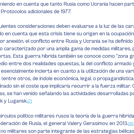
niendo en cuenta que tanto Rusia como Ucrania hacen part
 Protocolos adicionales de 1977.
uientes consideraciones deben evaluarse a la luz de las cara
o en cuenta que esta crisis tiene su origen en la ocupació
or anexión, el conflicto entre Rusia y Ucrania se ha definido
to caracterizado por una amplia gama de medidas militares, p
rtas. Esta guerra híbrida también se conoce como “zona gris
dio entre dos realidades opuestas, la del conflicto armado y 
 esencialmente incierta en cuanto a la utilización de una va
(entre otros, de índole económica, legal, o propagandística)
nado sin el coste que implicaría recurrir a la fuerza milit
as, se han venido señalando las actividades desarrolladas p
k y Lugansk.
[7]
círculos político-militares rusos la teoría de la guerra híbr
ederación de Rusia, el general Valery Gerasimov, en 2013.
[8]
no militares son parte integrante de las estrategias bélicas