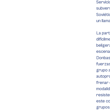
Servici
subvers
Soviéti
un llam
La part
difícil
beliger
escenar
Donbass
fuerzas
grupo a
autopro
frenar 
modalid
resiste
este co
grupos 