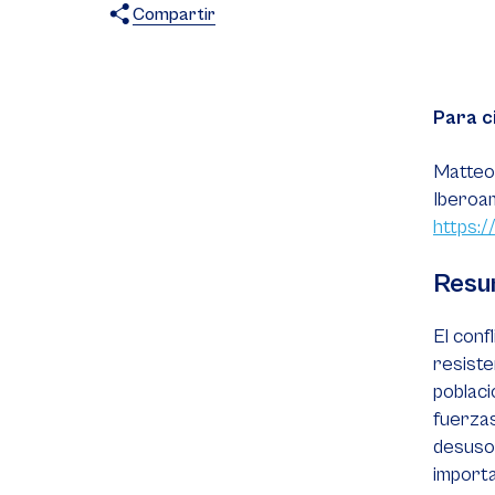
Compartir
X
Facebook
WhatsApp
Para c
Matteo 
Iberoam
https:/
Resu
El conf
resiste
poblaci
fuerza
desuso,
importa