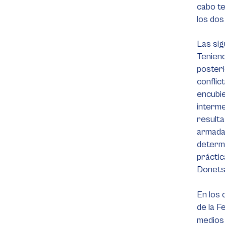
cabo te
los dos
Las sig
Teniend
posteri
conflic
encubie
interme
resulta
armada 
determi
práctic
Donets
En los 
de la F
medios 