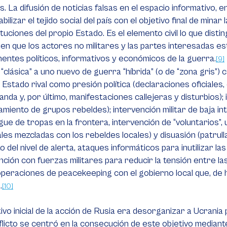
es. La difusión de noticias falsas en el espacio informativo, 
bilizar el tejido social del país con el objetivo final de minar
tituciones del propio Estado. Es el elemento civil lo que disti
en que los actores no militares y las partes interesadas es
ntes políticos, informativos y económicos de la guerra.
[9]
“clásica” a uno nuevo de guerra “híbrida” (o de “zona gris”)
l Estado rival como presión política (declaraciones oficiales,
nda y, por último, manifestaciones callejeras y disturbios); 
miento de grupos rebeldes); intervención militar de baja int
gue de tropas en la frontera, intervención de “voluntarios”,
les mezcladas con los rebeldes locales) y disuasión (patrul
 del nivel de alerta, ataques informáticos para inutilizar la
nción con fuerzas militares para reducir la tensión entre la
 operaciones de
peacekeeping
con el gobierno local que, de h
.
[10]
tivo inicial de la acción de Rusia era desorganizar a Ucrania po
flicto se centró en la consecución de este objetivo media