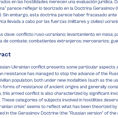
rados en las hostilidades merecen una evaluación jurídica. 
na” parece reflejar lo teorizado en la Doctrina Gerasimov (l
”). Sin embargo, esta doctrina parece haber fracasado ante 
ica llevada a cabo por las fuerzas (militares y civiles) ucrani
s clave: conflicto ruso-ucraniano; levantamiento en masa; par
a de combate; combatientes extranjeros; mercenarios; guer
ract
sian-Ukrainian conflict presents some particular aspects a
an resistance has managed to stop the advance of the Russ
civilian population, both under new modalities (such as the 
 forms of resistance of ancient origins and generally cons
n, this armed conflict is also characterized by significant 
 These categories of subjects involved in hostilities deserv
rainian crisis” seems to reflect what has been theorized b
ed in the Gerasimov Doctrine (the “Russian version” of the 