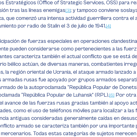
os Estratégicos (
Office of Strategic Services
, OSS) para re
ión tras las líneas enemigas
; y tampoco conviene soslaya
[3]
ca, que comenzó una intensa actividad guerrillera contra el
amiento por radio de Stalin el 3 de julio de 1941.
[4]
icipación de fuerzas especiales en operaciones clandestin
mente pueden considerarse como pertenecientes a las fuer
antes caracteriza también el actual conflicto que se está 
io bélico actúan, de diversas maneras, combatientes irreg
, la región oriental de Ucrania, el ataque armado lanzado a
 armadas rusas fue apoyado por grupos armados separatist
rmado de la autoproclamada “República Popular de Donetsk
clamada “República Popular de Luhansk” (RPL).
Por otra 
[6]
el avance de las fuerzas rusas gracias también al apoyo acti
ades, como el uso de teléfonos móviles para localizar a la
ncia antiguas consideradas generalmente caídas en desuso
nflicto armado se caracteriza también por una importante 
mercenarios. Todas estas categorías de sujetos merecen un