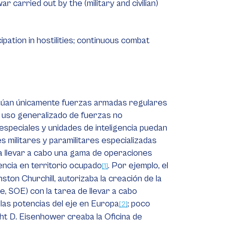
 carried out by the (military and civilian)
icipation in hostilities; continuous combat
ctúan únicamente fuerzas armadas regulares
 uso generalizado de fuerzas no
especiales y unidades de inteligencia puedan
 militares y paramilitares especializadas
a llevar a cabo una gama de operaciones
encia en territorio ocupado
. Por ejemplo, el
[1]
nston Churchill, autorizaba la creación de la
ve
, SOE) con la tarea de llevar a cabo
 las potencias del eje en Europa
; poco
[2]
ght D. Eisenhower creaba la Oficina de