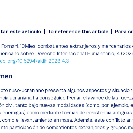
itar este artículo | To reference this article | Para ci
Fornari, “Civiles, combatientes extranjeros y mercenarios e
ericano sobre Derecho Internacional Humanitario, 4 (2023),
/doi.org/10.5294/aidih.2023.4.3
men
licto ruso-ucraniano presenta algunos aspectos y situacio
ncia ucraniana ha conseguido frenar el avance de las fuerza
ón civil, tanto bajo nuevas modalidades (como, por ejemplo, e
s enemigas) como mediante formas de resistencia antiguas
 como el levantamiento en masa. Además, este conflicto a
nte participación de combatientes extranjeros y grupos m