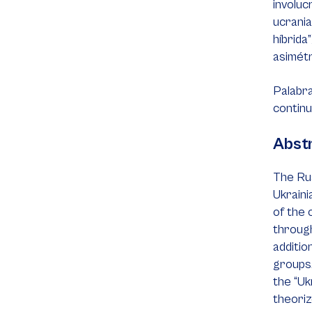
involuc
ucrania
híbrida
asimétr
Palabra
continu
Abst
The Rus
Ukraini
of the 
through
additio
groups.
the “Uk
theoriz