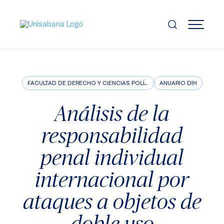
Pasar
al
contenido
MENÚ
principal
FACULTAD DE DERECHO Y CIENCIAS POLÍTICAS
ANUARIO DIH
Análisis de la
responsabilidad
penal individual
internacional por
ataques a objetos de
doble uso