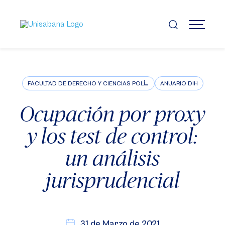
Pasar
al
contenido
MENÚ
principal
FACULTAD DE DERECHO Y CIENCIAS POLÍTICAS
ANUARIO DIH
Ocupación por proxy
y los test de control:
un análisis
jurisprudencial
31 de Marzo de 2021