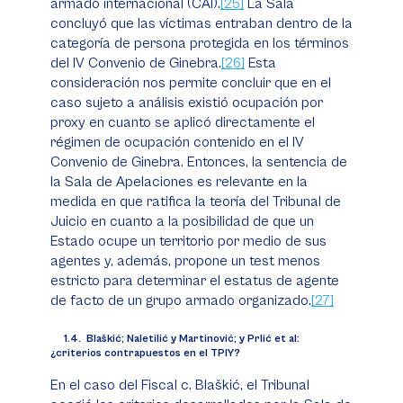
armado internacional (CAI).
[25]
La Sala
concluyó que las víctimas entraban dentro de la
categoría de persona protegida en los términos
del IV Convenio de Ginebra.
[26]
Esta
consideración nos permite concluir que en el
caso sujeto a análisis existió ocupación por
proxy
en cuanto se aplicó directamente el
régimen de ocupación contenido en el IV
Convenio de Ginebra. Entonces, la sentencia de
la Sala de Apelaciones es relevante en la
medida en que ratifica la teoría del Tribunal de
Juicio en cuanto a la posibilidad de que un
Estado ocupe un territorio por medio de sus
agentes y, además, propone un test menos
estricto para determinar el estatus de agente
de
facto
de un grupo armado organizado.
[27]
1.4.
Blaškić; Naletilić y Martinović; y Prlić
et al
:
¿criterios contrapuestos en el TPIY?
En el caso del
Fiscal c. Blaškić
, el Tribunal