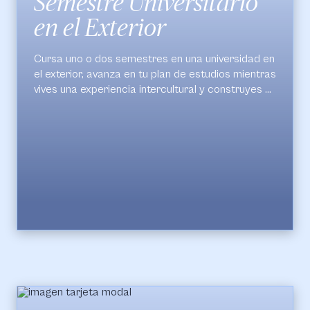
Semestre Universitario
en el Exterior
Cursa uno o dos semestres en una universidad en
el exterior, avanza en tu plan de estudios mientras
vives una experiencia intercultural y construyes un
perfil profesional internacional que te prepare
para el mundo.
Requisito: estar cursando mínimo 4° semestre
al momento de aplicar.
Países con los que tenemos convenio:
Argentina, Australia, Brasil, Canadá, China, Chile,
España, Estados Unidos, Guatemala, Italia, México,
Perú, Uruguay y Reino Unido
Conoce cómo aplicar:
aquí