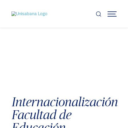
Pasar
al
contenido
MENÚ
principal
Internacionalización
Facultad de
Educación