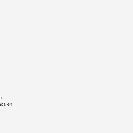
a
mos en