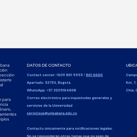
Sabana
DATOS DE CONTACTO
UBIC
ción
spección
Contact center: (601) 861 5555
/
861 6666
Campu
isterio
Apartado: 53753, Bogotá.
Km. 7,
al
WhatsApp: +57 3205164838
Chía,
Correo electrónico para inquietudes generales y
n para
encia
servicios de la Universidad
énero,
servicious@unisabana.edu.co
tamientos
cipios
Contacto únicamente para notificaciones legales.
No se responderán otros temas que no sean de