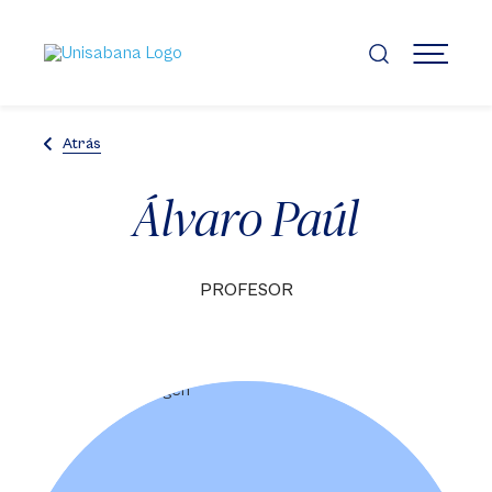
Pasar
al
contenido
MENÚ
principal
Atrás
Álvaro Paúl
PROFESOR