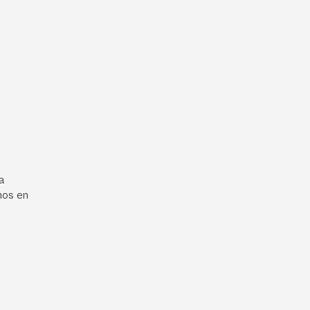
a
mos en