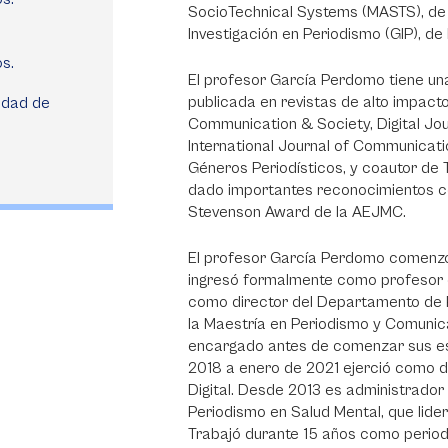
SocioTechnical Systems (MASTS), de l
Investigación en Periodismo (GIP), d
s.
El profesor García Perdomo tiene u
publicada en revistas de alto impact
idad de
Communication & Society, Digital Jo
International Journal of Communicatio
Géneros Periodísticos, y coautor de T
dado importantes reconocimientos c
Stevenson Award de la AEJMC.
El profesor García Perdomo comenz
ingresó formalmente como profesor d
como director del Departamento de P
la Maestría en Periodismo y Comunic
encargado antes de comenzar sus es
2018 a enero de 2021 ejerció como d
Digital. Desde 2013 es administrado
Periodismo en Salud Mental, que lide
Trabajó durante 15 años como period