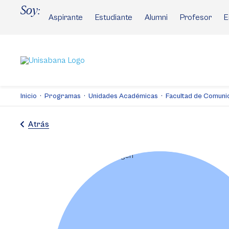
Pasar
Soy:
al
Aspirante
Estudiante
Alumni
Profesor
E
contenido
principal
Inicio
Programas
Unidades Académicas
Facultad de Comuni
Atrás