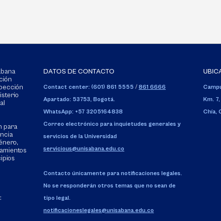
Sabana
DATOS DE CONTACTO
UBIC
ción
spección
Contact center: (601) 861 5555
/
861 6666
Campu
isterio
Apartado: 53753, Bogotá.
Km. 7,
al
WhatsApp: +57 3205164838
Chía,
Correo electrónico para inquietudes generales y
n para
encia
servicios de la Universidad
énero,
servicious@unisabana.edu.co
tamientos
cipios
Contacto únicamente para notificaciones legales.
No se responderán otros temas que no sean de
:
tipo legal.
notificacioneslegales@unisabana.edu.co