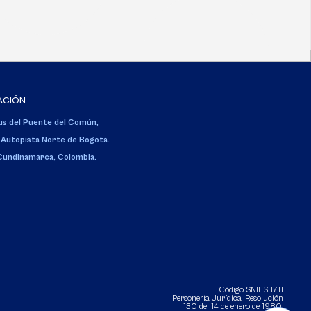
ACIÓN
s del Puente del Común,
 Autopista Norte de Bogotá.
 Cundinamarca, Colombia.
Código SNIES 1711
Personería Jurídica:
Resolución
130 del 14 de enero de 1980
.