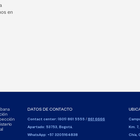
a
mos en
Sabana
DATOS DE CONTACTO
UBIC
ción
spección
Contact center: (601) 861 5555
/
861 6666
Campu
isterio
Apartado: 53753, Bogotá.
Km. 7,
al
WhatsApp: +57 3205164838
Chía,