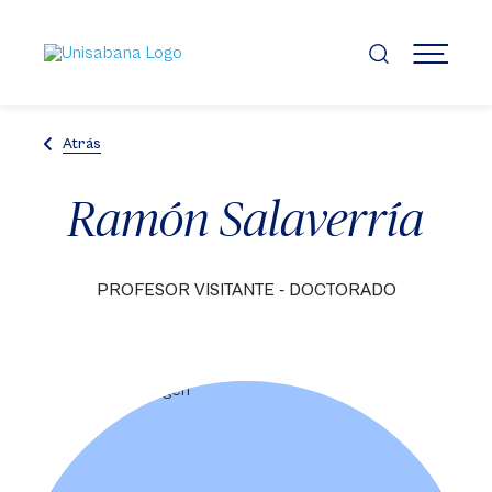
Pasar
al
contenido
MENÚ
principal
Atrás
Ramón Salaverría
PROFESOR VISITANTE - DOCTORADO