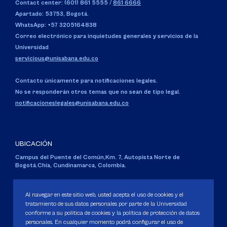
Contact center: (601) 861 5555
/
861 6666
Apartado: 53753, Bogotá.
WhatsApp: +57 3205164838
Correo electrónico para inquietudes generales y servicios de la
Universidad
servicious@unisabana.edu.co
Contacto únicamente para notificaciones legales.
No se responderán otros temas que no sean de tipo legal.
notificacioneslegales@unisabana.edu.co
UBICACIÓN
Campus del Puente del Común,
Km. 7, Autopista Norte de
Bogotá.
Chía, Cundinamarca, Colombia.
Código SNIES 1711
Personería Jurídica:
Resolución 130 del 14 de enero de 1980
.
Al navegar en este sitio web, usted acepta el uso de cookies y el
Ministerio de Educación Nacional.
tratamiento de sus datos personales por parte de la Universidad
conforme a su política de cookies y la política de protección de datos
personales. En cualquier momento podrá configurar el uso de