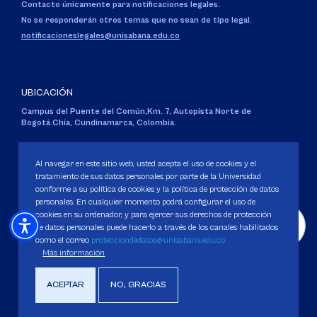
Contacto únicamente para notificaciones legales.
No se responderán otros temas que no sean de tipo legal.
notificacioneslegales@unisabana.edu.co
UBICACIÓN
Campus del Puente del Común,
Km. 7, Autopista Norte de
Bogotá.
Chía, Cundinamarca, Colombia.
Código SNIES 1711
Personería Jurídica:
Resolución 130 del 14 de enero de 1980
.
Al navegar en este sitio web, usted acepta el uso de cookies y el
Ministerio de Educación Nacional.
tratamiento de sus datos personales por parte de la Universidad
conforme a su política de cookies y la política de protección de datos
personales. En cualquier momento podrá configurar el uso de
cookies en su ordenador, y para ejercer sus derechos de protección
de datos personales puede hacerlo a través de los canales habilitados
como el correo
protecciondedatos@unisabana.edu.co
Política de Protección de datos
Más información
Política de Cookies
Derechos Pecuniarios
ACEPTAR
NO, GRACIAS
Copyright 2025 Universidad de La Sabana. Todos los derechos Reservados.