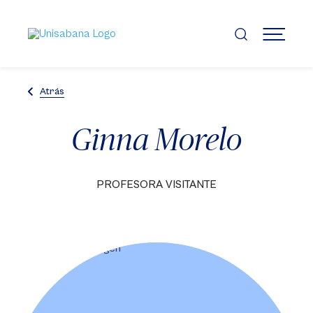
Pasar
al
contenido
MENÚ
principal
Atrás
Ginna Morelo
PROFESORA VISITANTE