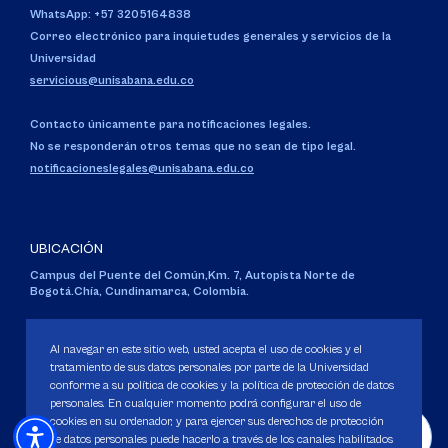
WhatsApp: +57 3205164838
Correo electrónico para inquietudes generales y servicios de la
Universidad
servicious@unisabana.edu.co
Contacto únicamente para notificaciones legales.
No se responderán otros temas que no sean de tipo legal.
notificacioneslegales@unisabana.edu.co
UBICACIÓN
Campus del Puente del Común,
Km. 7, Autopista Norte de
Bogotá.
Chía, Cundinamarca, Colombia.
Código SNIES 1711
Personería Jurídica:
Resolución 130 del 14 de enero de 1980
.
Al navegar en este sitio web, usted acepta el uso de cookies y el
Ministerio de Educación Nacional.
tratamiento de sus datos personales por parte de la Universidad
conforme a su política de cookies y la política de protección de datos
personales. En cualquier momento podrá configurar el uso de
cookies en su ordenador, y para ejercer sus derechos de protección
de datos personales puede hacerlo a través de los canales habilitados