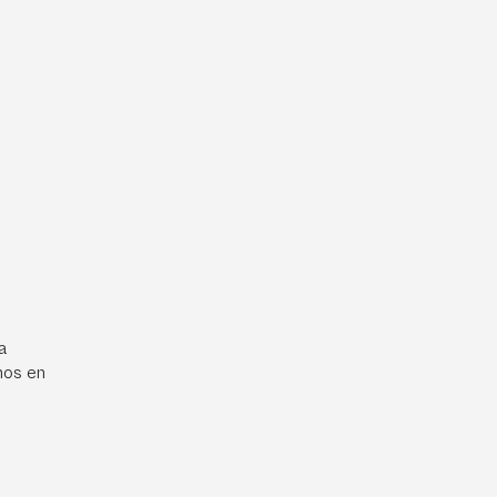
a
mos en