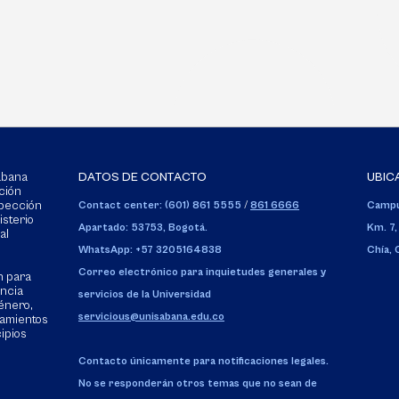
Sabana
DATOS DE CONTACTO
UBIC
ción
spección
Contact center: (601) 861 5555
/
861 6666
Campu
isterio
Apartado: 53753, Bogotá.
Km. 7,
al
WhatsApp: +57 3205164838
Chía,
Correo electrónico para inquietudes generales y
n para
encia
servicios de la Universidad
énero,
servicious@unisabana.edu.co
tamientos
cipios
Contacto únicamente para notificaciones legales.
No se responderán otros temas que no sean de