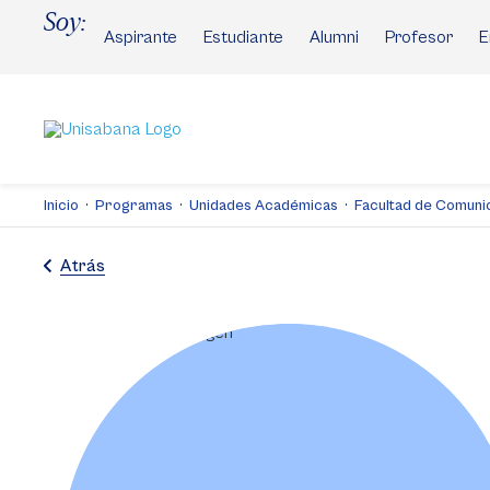
Pasar
Soy:
al
Aspirante
Estudiante
Alumni
Profesor
E
contenido
principal
Inicio
Programas
Unidades Académicas
Facultad de Comuni
Atrás