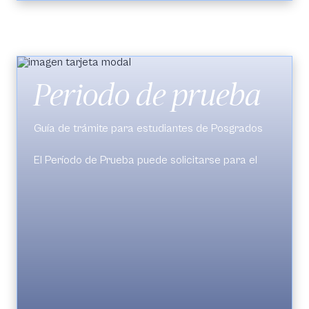
En caso de ser aprobada, se formalizará el
de créditos y la viabilidad de la inscripción.
proceso.
Periodo de prueba
Guía de trámite para estudiantes de Posgrados
El Período de Prueba puede solicitarse para el
semestre siguiente cuando el promedio
acumulado es inferior a 3,5.
La solicitud debe realizarse en SIGA (Petición
de trámite > Período de prueba).
La Dirección del Programa revisará la solicitud
según el historial académico y disciplinario, la
Este trámite permite continuar estudios de
respuesta llegará por el mismo sistema.