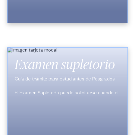
La Dirección del Programa revisará la solicitud
de acuerdo con el historial académico, la
Ten en cuenta que este proceso no genera
respuesta llegará por el mismo sistema.
reembolso económico y debe realizarse dentro
En caso de ser aprobada, se registrará la baja
de las fechas establecidas en el calendario
de la asignatura en el historial académico.
académico.
Examen supletorio
Guía de trámite para estudiantes de Posgrados
El Examen Supletorio puede solicitarse cuando el
estudiante no logra presentar una evaluación
parcial o total de una asignatura debido a una
causa grave o imprevista, debidamente
justificada.
La solicitud se realiza en
SIGA
(
Petición de
trámite > Examen supletorio
).