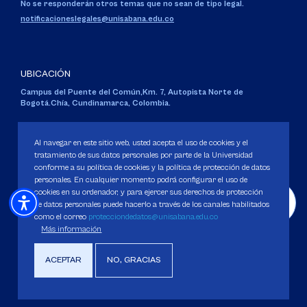
No se responderán otros temas que no sean de tipo legal.
notificacioneslegales@unisabana.edu.co
UBICACIÓN
Campus del Puente del Común,
Km. 7, Autopista Norte de
Bogotá.
Chía, Cundinamarca, Colombia.
Código SNIES 1711
Personería Jurídica:
Resolución 130 del 14 de enero de 1980
.
Al navegar en este sitio web, usted acepta el uso de cookies y el
Ministerio de Educación Nacional.
tratamiento de sus datos personales por parte de la Universidad
conforme a su política de cookies y la política de protección de datos
personales. En cualquier momento podrá configurar el uso de
cookies en su ordenador, y para ejercer sus derechos de protección
de datos personales puede hacerlo a través de los canales habilitados
como el correo
protecciondedatos@unisabana.edu.co
Política de Protección de datos
Más información
Política de Cookies
Derechos Pecuniarios
ACEPTAR
NO, GRACIAS
Copyright 2025 Universidad de La Sabana. Todos los derechos Reservados.