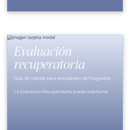
manera condicionada y su aprobación depende
del análisis de la Comisión, que podrá aceptarlo o
rechazarlo según los criterios establecidos.
Evaluación
recuperatoria
Guía de trámite para estudiantes de Posgrados
La Evaluación Recuperatoria puede solicitarse
cuando el estudiante obtiene una nota definitiva
entre 3,0 y 3,4 en una asignatura.
El trámite se realiza en
SIGA
(
Petición de
trámite >Evaluación Recuperatoria
).