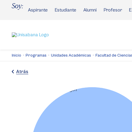
Pasar
Soy:
al
Aspirante
Estudiante
Alumni
Profesor
E
contenido
principal
Inicio
Programas
Unidades Académicas
Facultad de Cienci
Atrás