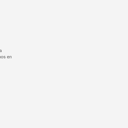
a
mos en