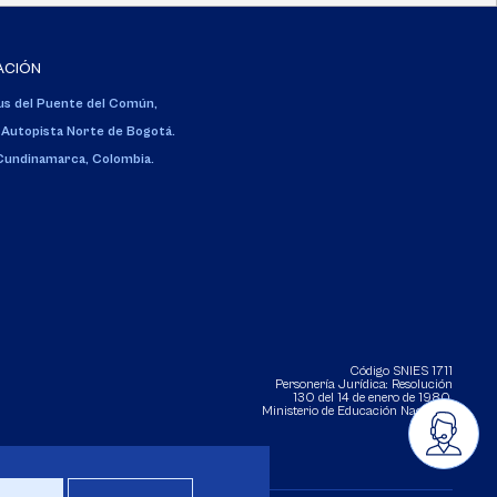
ACIÓN
s del Puente del Común,
 Autopista Norte de Bogotá.
 Cundinamarca, Colombia.
Código SNIES 1711
Personería Jurídica:
Resolución
130 del 14 de enero de 1980
.
Ministerio de Educación Nacional.