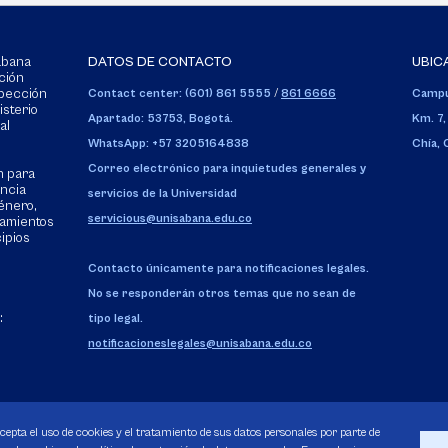
Sabana
DATOS DE CONTACTO
UBIC
ción
spección
Contact center: (601) 861 5555
/
861 6666
Campu
isterio
Apartado: 53753, Bogotá.
Km. 7,
al
WhatsApp: +57 3205164838
Chía,
Correo electrónico para inquietudes generales y
n para
encia
servicios de la Universidad
énero,
servicious@unisabana.edu.co
tamientos
cipios
Contacto únicamente para notificaciones legales.
No se responderán otros temas que no sean de
:
tipo legal.
notificacioneslegales@unisabana.edu.co
acepta el uso de cookies y el tratamiento de sus datos personales por parte de