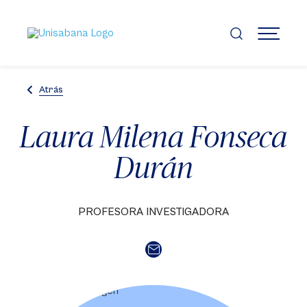
Pasar
al
contenido
MENÚ
principal
Atrás
Laura Milena Fonseca
Durán
PROFESORA INVESTIGADORA