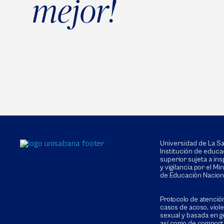
mejor!
Universidad de La 
Institución de educa
superior sujeta a in
y vigilancia por el Min
de Educación Nacion
Protocolo de atenció
casos de acoso, viol
sexual y basada en g
así como de compor