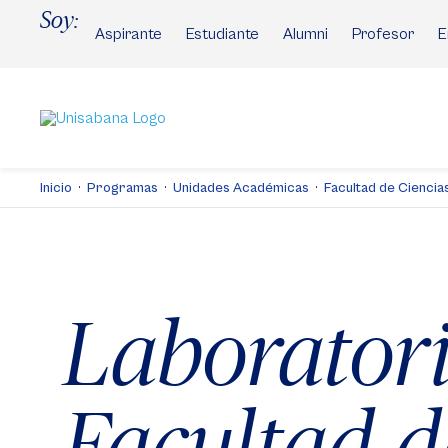
Pasar
Soy:
al
Aspirante
Estudiante
Alumni
Profesor
E
contenido
principal
Inicio
Programas
Unidades Académicas
Facultad de Cienci
Laborator
Facultad d