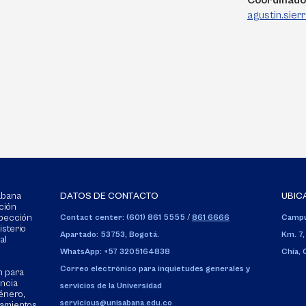
Coordinado
agustin.sie
Sabana
DATOS DE CONTACTO
UBIC
ción
spección
Contact center: (601) 861 5555
/
861 6666
Campu
isterio
Apartado: 53753, Bogotá.
Km. 7,
al
WhatsApp: +57 3205164838
Chía,
Correo electrónico para inquietudes generales y
n para
encia
servicios de la Universidad
énero,
servicious@unisabana.edu.co
tamientos