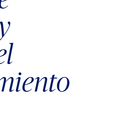
y
el
miento