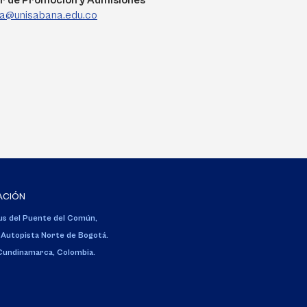
r de Promoción y Admisiones
rra@unisabana.edu.co
ACIÓN
s del Puente del Común,
 Autopista Norte de Bogotá.
 Cundinamarca, Colombia.