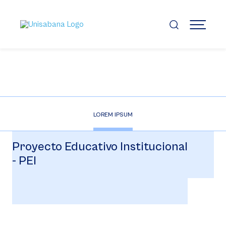
Pasar
al
contenido
MENÚ
principal
LOREM IPSUM
Proyecto Educativo Institucional
- PEI