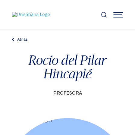
Pasar
al
contenido
MENÚ
principal
Atrás
Rocío del Pilar
Hincapié
PROFESORA