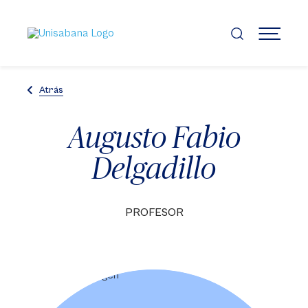
Pasar
al
contenido
MENÚ
principal
Atrás
Augusto Fabio
Delgadillo
PROFESOR