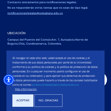
Contacto únicamente para notificaciones legales.
No se responderán otros temas que no sean de tipo legal.
notificacioneslegales@unisabana.edu.co
UBICACIÓN
Campus del Puente del Común,
Km. 7, Autopista Norte de
Bogotá.
Chía, Cundinamarca, Colombia.
Código SNIES 1711
Personería Jurídica:
Resolución 130 del 14 de enero de 1980
.
Al navegar en este sitio web, usted acepta el uso de cookies y el
Ministerio de Educación Nacional.
tratamiento de sus datos personales por parte de la Universidad
conforme a su política de cookies y la política de protección de datos
personales. En cualquier momento podrá configurar el uso de
cookies en su ordenador, y para ejercer sus derechos de protección
de datos personales puede hacerlo a través de los canales habilitados
como el correo
protecciondedatos@unisabana.edu.co
Política de Protección de datos
Más información
Política de Cookies
Derechos Pecuniarios
ACEPTAR
NO, GRACIAS
Copyright 2025 Universidad de La Sabana. Todos los derechos Reservados.