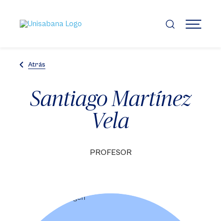
Pasar
al
contenido
MENÚ
principal
Atrás
Santiago Martínez
Vela
PROFESOR