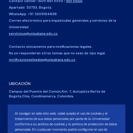
Contact center: (601) 861 5555
/
861 6666
Apartado: 53753, Bogotá.
WhatsApp: +57 3205164838
Correo electrónico para inquietudes generales y servicios de la
Universidad
servicious@unisabana.edu.co
Contacto únicamente para notificaciones legales.
No se responderán otros temas que no sean de tipo legal.
notificacioneslegales@unisabana.edu.co
UBICACIÓN
Campus del Puente del Común,
Km. 7, Autopista Norte de
Bogotá.
Chía, Cundinamarca, Colombia.
Código SNIES 1711
Personería Jurídica:
Resolución 130 del 14 de enero de 1980
.
Al navegar en este sitio web, usted acepta el uso de cookies y el
Ministerio de Educación Nacional.
tratamiento de sus datos personales por parte de la Universidad
conforme a su política de cookies y la política de protección de datos
personales. En cualquier momento podrá configurar el uso de