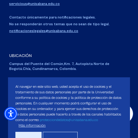
servicious@unisabana.edu.co
Contacto únicamente para notificaciones legales.
No se responderán otros temas que no sean de tipo legal.
notificacioneslegales@unisabana.edu.co
UBICACIÓN
Campus del Puente del Común,
Km. 7, Autopista Norte de
Bogotá.
Chía, Cundinamarca, Colombia.
Código SNIES 1711
Personería Jurídica:
Resolución 130 del 14 de enero de 1980
.
Al navegar en este sitio web, usted acepta el uso de cookies y el
Ministerio de Educación Nacional.
tratamiento de sus datos personales por parte de la Universidad
conforme a su política de cookies y la política de protección de datos
personales. En cualquier momento podrá configurar el uso de
cookies en su ordenador, y para ejercer sus derechos de protección
de datos personales puede hacerlo a través de los canales habilitados
como el correo
protecciondedatos@unisabana.edu.co
Política de Protección de datos
Más información
Política de Cookies