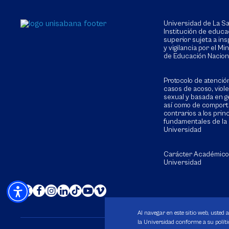
Universidad de La 
Institución de educa
superior sujeta a in
y vigilancia por el Min
de Educación Nacion
Protocolo de atenció
casos de acoso, viol
sexual y basada en g
así como de compor
contrarios a los prin
fundamentales de la
Universidad
Carácter Académico
Universidad
Al navegar en este sitio web, usted 
la Universidad conforme a su polític