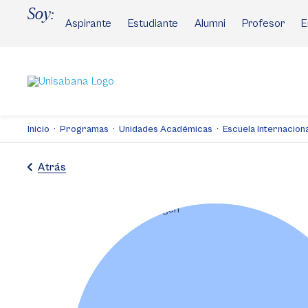
Pasar
Soy:
al
Aspirante
Estudiante
Alumni
Profesor
E
contenido
principal
Inicio
Programas
Unidades Académicas
Escuela Internaciona
Atrás