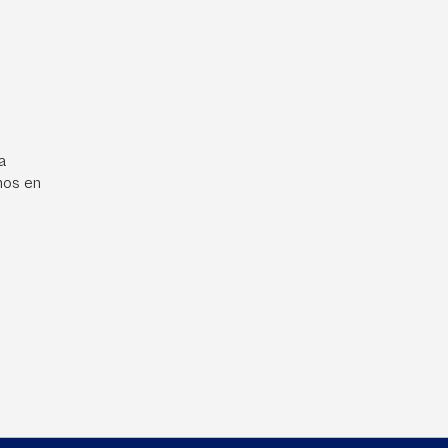
a
mos en