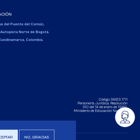
ACIÓN
s del Puente del Común,
 Autopista Norte de Bogotá.
 Cundinamarca, Colombia.
Código SNIES 1711
Personería Jurídica:
Resolución
130 del 14 de enero de 1980
.
Ministerio de Educación Nacional.
CEPTAR
NO, GRACIAS