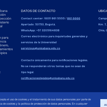
Sabana
DATOS DE CONTACTO
UBIC
ción
spección
Contact center: (601) 861 5555
/
861 6666
Campu
isterio
Apartado: 53753, Bogotá.
Km. 7,
al
WhatsApp: +57 3205164838
Chía,
Correo electrónico para inquietudes generales y
n para
encia
servicios de la Universidad
énero,
servicious@unisabana.edu.co
tamientos
cipios
Contacto únicamente para notificaciones legales.
No se responderán otros temas que no sean de
:
tipo legal.
notificacioneslegales@unisabana.edu.co
acepta el uso de cookies y el tratamiento de sus datos personales por parte de
a de cookies y la política de protección de datos personales. En cualquier
A