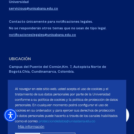
Universidad
servicious@unisabana.edu.co
Contacto únicamente para notificaciones legales.
No se responderán otros temas que no sean de tipo legal.
notificacioneslegales@unisabana.edu.co
UBICACIÓN
Campus del Puente del Común,
Km. 7, Autopista Norte de
Bogotá.
Chía, Cundinamarca, Colombia.
Código SNIES 1711
Personería Jurídica:
Resolución 130 del 14 de enero de 1980
.
Al navegar en este sitio web, usted acepta el uso de cookies y el
Ministerio de Educación Nacional.
tratamiento de sus datos personales por parte de la Universidad
conforme a su política de cookies y la política de protección de datos
personales. En cualquier momento podrá configurar el uso de
cookies en su ordenador, y para ejercer sus derechos de protección
de datos personales puede hacerlo a través de los canales habilitados
como el correo
protecciondedatos@unisabana.edu.co
Política de Protección de datos
Más información
Política de Cookies