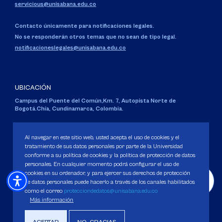
servicious@unisabana.edu.co
Contacto únicamente para notificaciones legales.
No se responderán otros temas que no sean de tipo legal.
notificacioneslegales@unisabana.edu.co
UBICACIÓN
Campus del Puente del Común,
Km. 7, Autopista Norte de
Bogotá.
Chía, Cundinamarca, Colombia.
Código SNIES 1711
Personería Jurídica:
Resolución 130 del 14 de enero de 1980
.
Al navegar en este sitio web, usted acepta el uso de cookies y el
Ministerio de Educación Nacional.
tratamiento de sus datos personales por parte de la Universidad
conforme a su política de cookies y la política de protección de datos
personales. En cualquier momento podrá configurar el uso de
cookies en su ordenador, y para ejercer sus derechos de protección
de datos personales puede hacerlo a través de los canales habilitados
como el correo
protecciondedatos@unisabana.edu.co
Política de Protección de datos
Más información
Política de Cookies
Derechos Pecuniarios