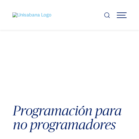
Pasar
al
contenido
MENÚ
principal
Programación para
no programadores