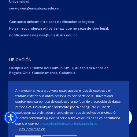
Universidad
servicious@unisabana.edu.co
Contacto únicamente para notificaciones legales.
No se responderán otros temas que no sean de tipo legal.
notificacioneslegales@unisabana.edu.co
UBICACIÓN
Campus del Puente del Común,
Km. 7, Autopista Norte de
Bogotá.
Chía, Cundinamarca, Colombia.
Código SNIES 1711
Personería Jurídica:
Resolución 130 del 14 de enero de 1980
.
Al navegar en este sitio web, usted acepta el uso de cookies y el
Ministerio de Educación Nacional.
tratamiento de sus datos personales por parte de la Universidad
conforme a su política de cookies y la política de protección de datos
personales. En cualquier momento podrá configurar el uso de
cookies en su ordenador, y para ejercer sus derechos de protección
de datos personales puede hacerlo a través de los canales habilitados
como el correo
protecciondedatos@unisabana.edu.co
Política de Protección de datos
Más información
Política de Cookies