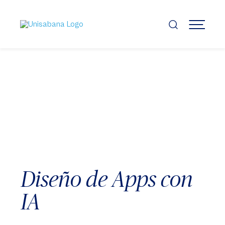
Pasar
al
contenido
MENÚ
principal
Diseño de Apps con
IA