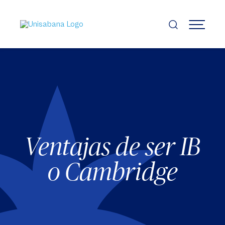
Pasar
al
contenido
MENÚ
principal
Ventajas de ser IB
o Cambridge