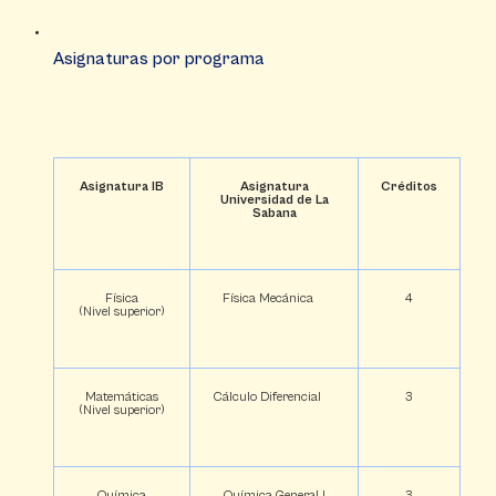
Asignaturas por programa
Asignatura IB
Asignatura
Créditos
Universidad de La
Sabana
Física
Física Mecánica
4
(Nivel superior)
Matemáticas
Cálculo Diferencial
3
(Nivel superior)
Química
Química General I
3