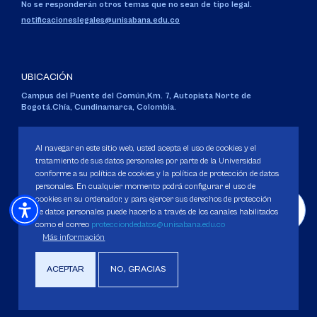
No se responderán otros temas que no sean de tipo legal.
notificacioneslegales@unisabana.edu.co
UBICACIÓN
Campus del Puente del Común,
Km. 7, Autopista Norte de
Bogotá.
Chía, Cundinamarca, Colombia.
Código SNIES 1711
Personería Jurídica:
Resolución 130 del 14 de enero de 1980
.
Al navegar en este sitio web, usted acepta el uso de cookies y el
Ministerio de Educación Nacional.
tratamiento de sus datos personales por parte de la Universidad
conforme a su política de cookies y la política de protección de datos
personales. En cualquier momento podrá configurar el uso de
cookies en su ordenador, y para ejercer sus derechos de protección
de datos personales puede hacerlo a través de los canales habilitados
como el correo
protecciondedatos@unisabana.edu.co
Política de Protección de datos
Más información
Política de Cookies
Derechos Pecuniarios
ACEPTAR
NO, GRACIAS
Copyright 2025 Universidad de La Sabana. Todos los derechos Reservados.