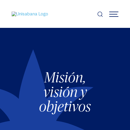
Pasar
al
contenido
MENÚ
principal
Misión,
visión y
objetivos