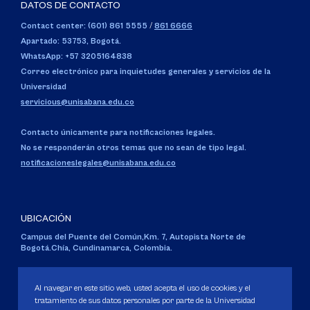
DATOS DE CONTACTO
Contact center: (601) 861 5555
/
861 6666
Apartado: 53753, Bogotá.
WhatsApp: +57 3205164838
Correo electrónico para inquietudes generales y servicios de la
Universidad
servicious@unisabana.edu.co
Contacto únicamente para notificaciones legales.
No se responderán otros temas que no sean de tipo legal.
notificacioneslegales@unisabana.edu.co
UBICACIÓN
Campus del Puente del Común,
Km. 7, Autopista Norte de
Bogotá.
Chía, Cundinamarca, Colombia.
Código SNIES 1711
Personería Jurídica:
Resolución 130 del 14 de enero de 1980
.
Al navegar en este sitio web, usted acepta el uso de cookies y el
Ministerio de Educación Nacional.
tratamiento de sus datos personales por parte de la Universidad