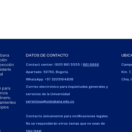
Sabana
DATOS DE CONTACTO
UBIC
ción
spección
Contact center: (601) 861 5555
/
861 6666
Campu
isterio
Apartado: 53753, Bogotá.
Km. 7,
al
WhatsApp: +57 3205164838
Chía,
Correo electrónico para inquietudes generales y
n para
encia
servicios de la Universidad
énero,
servicious@unisabana.edu.co
tamientos
cipios
Contacto únicamente para notificaciones legales.
No se responderán otros temas que no sean de
:
tipo legal.