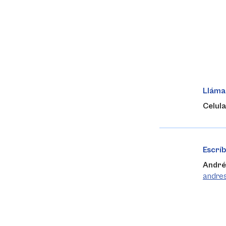
Lláma
Celul
Escrí
André
andre