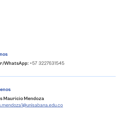
nos
ar/WhatsApp:
+57 3227631545
benos
s Mauricio Mendoza
s.mendoza1@unisabana.edu.co