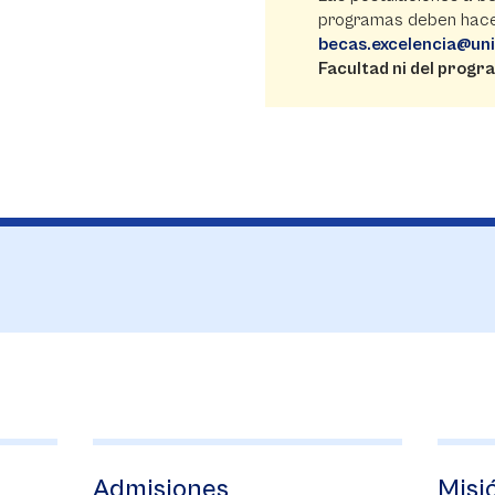
programas deben hacer
becas.excelencia@un
Facultad ni del progr
Admisiones
Misió