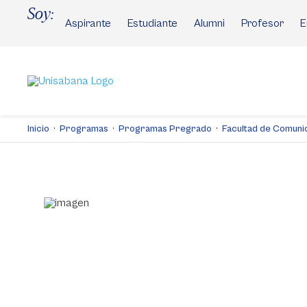
Pasar
Soy:
al
Aspirante
Estudiante
Alumni
Profesor
E
contenido
principal
Inicio
Programas
Programas Pregrado
Facultad de Comuni