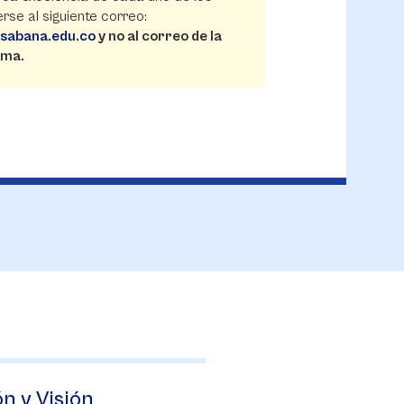
se al siguiente correo:
isabana.edu.co
y no al correo de la
ama.
n y Visión