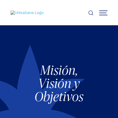
Pasar
al
contenido
MENÚ
principal
Misión,
Visión y
Objetivos