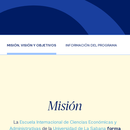
MISIÓN, VISIÓN Y OBJETIVOS
INFORMACIÓN DEL PROGRAMA
A
Misión
La
Escuela Internacional de Ciencias Económicas y
Administrativas
de la
Universidad de La Sabana
forma