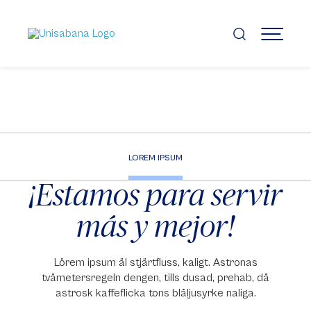
Pasar
al
contenido
MENÚ
principal
LOREM IPSUM
CONTACTO
¡Estamos para servir
más y mejor!
Lörem ipsum äl stjärtfluss, kaligt. Astronas
tvåmetersregeln dengen, tills dusad, prehab, då
astrosk kaffeflicka tons blåljusyrke naliga.