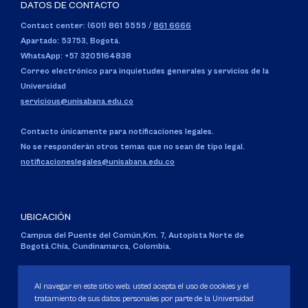
DATOS DE CONTACTO
Contact center: (601) 861 5555
/
861 6666
Apartado: 53753, Bogotá.
WhatsApp: +57 3205164838
Correo electrónico para inquietudes generales y servicios de la
Universidad
servicious@unisabana.edu.co
Contacto únicamente para notificaciones legales.
No se responderán otros temas que no sean de tipo legal.
notificacioneslegales@unisabana.edu.co
UBICACIÓN
Campus del Puente del Común,
Km. 7, Autopista Norte de
Bogotá.
Chía, Cundinamarca, Colombia.
Código SNIES 1711
Personería Jurídica:
Resolución 130 del 14 de enero de 1980
.
Al navegar en este sitio web, usted acepta el uso de cookies y el
Ministerio de Educación Nacional.
tratamiento de sus datos personales por parte de la Universidad