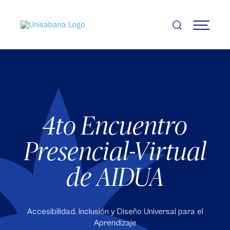
Pasar
al
contenido
MENÚ
principal
4to Encuentro
Presencial-Virtual
de AIDUA
Accesibilidad, Inclusión y Diseño Universal para el
Aprendizaje