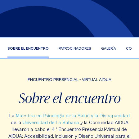
SOBRE EL ENCUENTRO
PATROCINADORES
GALERÍA
CONTÁ
ENCUENTRO PRESENCIAL - VIRTUAL AIDUA
Sobre el encuentro
La
Maestría en Psicología de la Salud y la Discapacidad
de la
Universidad de La Sabana
y la Comunidad AIDUA
llevaron a cabo el 4.º Encuentro Presencial-Virtual de
AIDUA: Accesibilidad, Inclusión y Diseño Universal para el