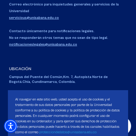
Correo electrónico para inquietudes generales y servicios de la
Universidad
servicious@unisabana.edu.co
Contacto únicamente para notificaciones legales.
No se responderán otros temas que no sean de tipo legal.
notificacioneslegales@unisabana.edu.co
UBICACIÓN
Campus del Puente del Común,
Km. 7, Autopista Norte de
Bogotá.
Chía, Cundinamarca, Colombia.
Código SNIES 1711
Personería Jurídica:
Resolución 130 del 14 de enero de 1980
.
Al navegar en este sitio web, usted acepta el uso de cookies y el
Ministerio de Educación Nacional.
tratamiento de sus datos personales por parte de la Universidad
conforme a su política de cookies y la política de protección de datos
personales. En cualquier momento podrá configurar el uso de
cookies en su ordenador, y para ejercer sus derechos de protección
de datos personales puede hacerlo a través de los canales habilitados
como el correo
protecciondedatos@unisabana.edu.co
Política de Protección de datos